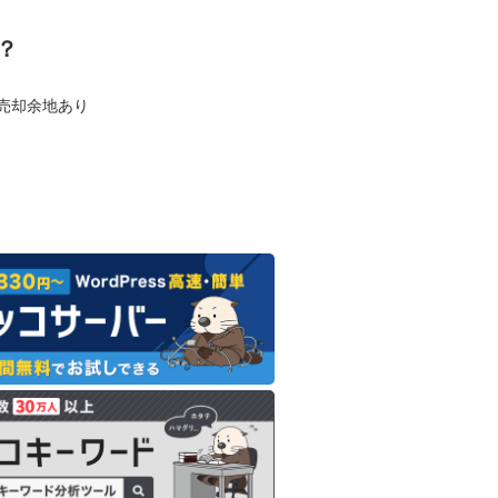
？
も売却余地あり