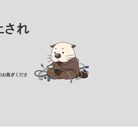
止され
めお急ぎくださ