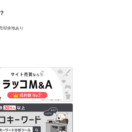
？
も売却余地あり