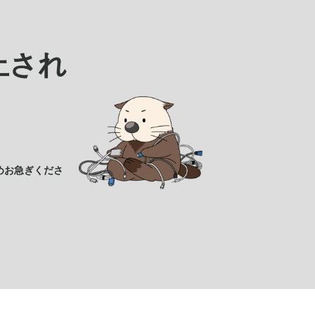
止され
めお急ぎくださ