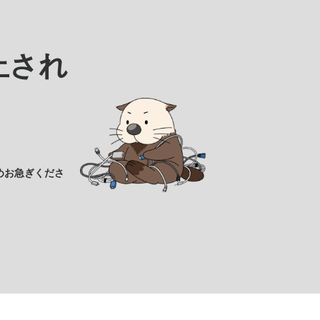
止され
めお急ぎくださ