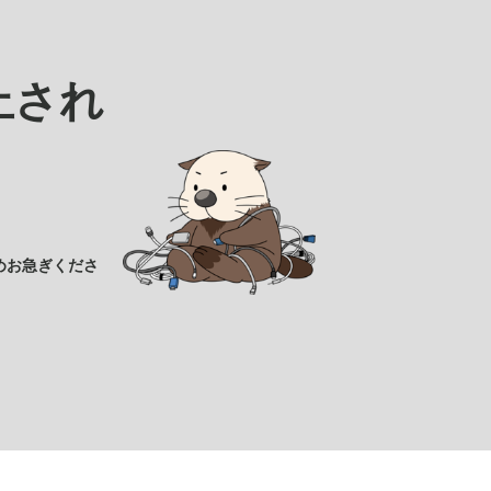
止され
めお急ぎくださ