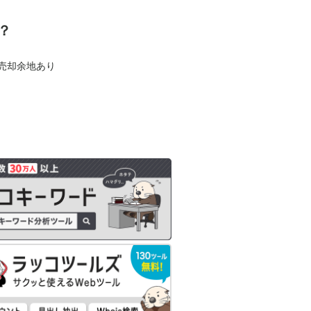
？
も売却余地あり