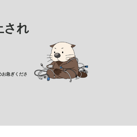
止され
めお急ぎくださ