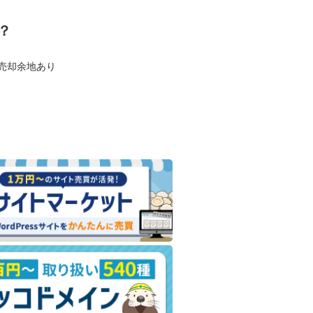
？
も売却余地あり