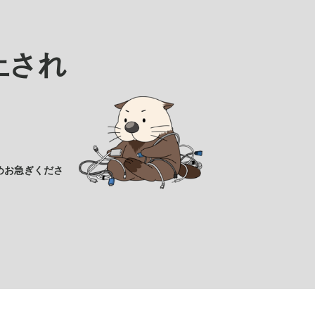
止され
めお急ぎくださ