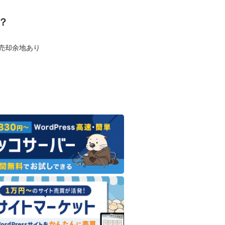
？
も売却余地あり