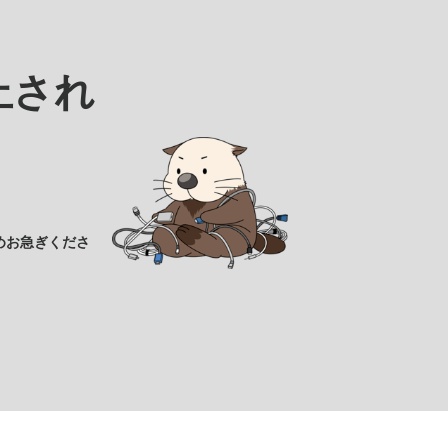
止され
めお急ぎくださ