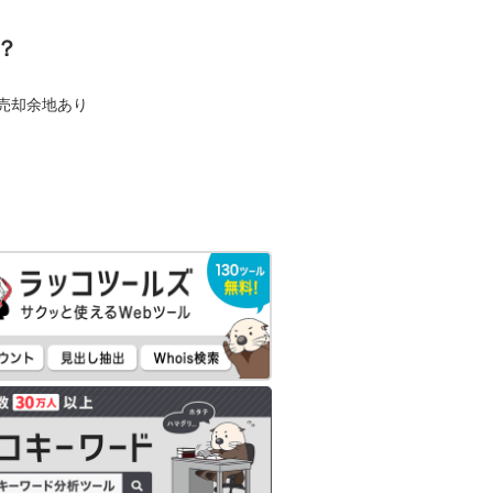
？
も売却余地あり